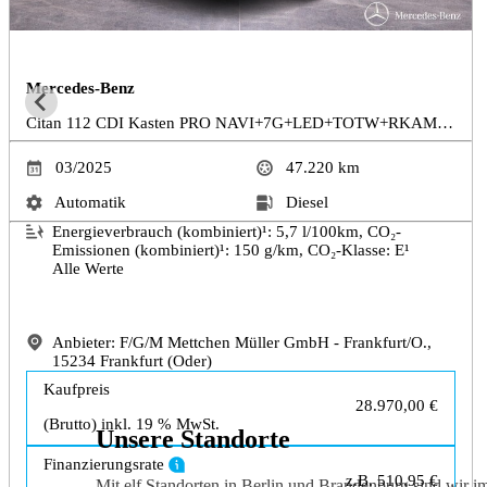
Mercedes-Benz
Citan 112 CDI Kasten PRO NAVI+7G+LED+TOTW+RKAMER
03/2025
47.220
km
Automatik
Diesel
Energieverbrauch (kombiniert)¹:
5,7
l/100km, CO₂-
Emissionen (kombiniert)¹:
150
g/km, CO₂-Klasse: E¹
Alle Werte
Anbieter: F/G/M Mettchen Müller GmbH - Frankfurt/O.,
15234 Frankfurt (Oder)
Kaufpreis
28.970,00 €
(Brutto) inkl. 19 % MwSt.
Unsere Standorte
Finanzierungsrate
z.B.
510,95 €
Mit elf Standorten in Berlin und Brandenburg sind wir im