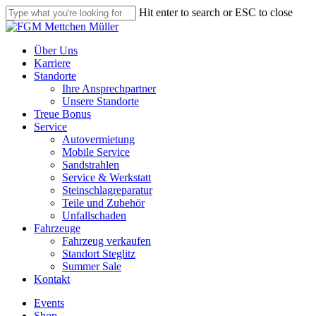
Skip
Hit enter to search or ESC to close
to
Close
main
Search
content
Menu
Über Uns
Karriere
Standorte
Ihre Ansprechpartner
Unsere Standorte
Treue Bonus
Service
Autovermietung
Mobile Service
Sandstrahlen
Service & Werkstatt
Steinschlagreparatur
Teile und Zubehör
Unfallschaden
Fahrzeuge
Fahrzeug verkaufen
Standort Steglitz
Summer Sale
Kontakt
Events
Shop