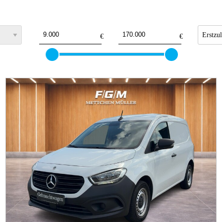
‌€
‌€