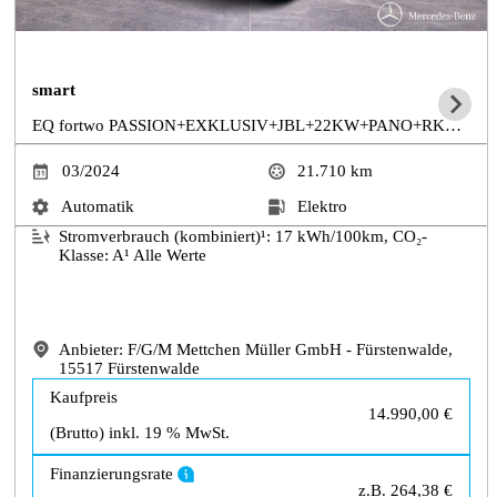
smart
EQ fortwo PASSION+EXKLUSIV+JBL+22KW+PANO+RKAMERA
03/2024
21.710
km
Automatik
Elektro
Stromverbrauch (kombiniert)¹:
17
kWh/100km, CO₂-
Klasse: A¹
Alle Werte
Anbieter: F/G/M Mettchen Müller GmbH - Fürstenwalde,
15517 Fürstenwalde
Kaufpreis
14.990,00 €
(Brutto) inkl. 19 % MwSt.
Finanzierungsrate
z.B.
264,38 €