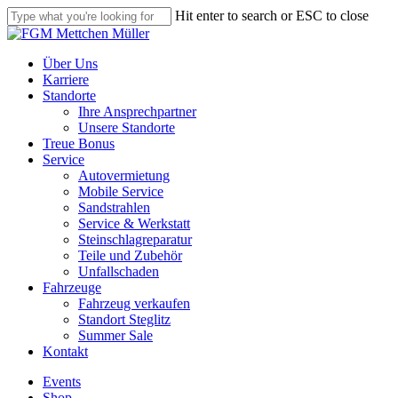
Skip
Hit enter to search or ESC to close
to
Close
main
Search
content
Menu
Über Uns
Karriere
Standorte
Ihre Ansprechpartner
Unsere Standorte
Treue Bonus
Service
Autovermietung
Mobile Service
Sandstrahlen
Service & Werkstatt
Steinschlagreparatur
Teile und Zubehör
Unfallschaden
Fahrzeuge
Fahrzeug verkaufen
Standort Steglitz
Summer Sale
Kontakt
Events
Shop