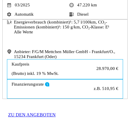
03/2025
47.220
km
Automatik
Diesel
Energieverbrauch (kombiniert)¹:
5,7
l/100km, CO₂-
Emissionen (kombiniert)¹:
150
g/km, CO₂-Klasse: E¹
Alle Werte
Anbieter: F/G/M Mettchen Müller GmbH - Frankfurt/O.,
15234 Frankfurt (Oder)
Kaufpreis
28.970,00 €
(Brutto) inkl. 19 % MwSt.
Finanzierungsrate
z.B.
510,95 €
ZU DEN ANGEBOTEN